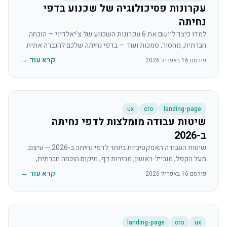
עקרונות פסיכולוגיה של שכנוע בדפי
נחיתה
למדו כיצד ליישם את 6 עקרונות השכנוע של צ'יאלדיני — הוכחה
חברתית, מחסור, סמכות ועוד — בדפי נחיתה שלכם להגברה אתית
של שיעורי ההמרה.
קרא עוד
→
פורסם
16 באפריל 2026
ux
cro
landing-page
שיטות עבודה מומלצות לדפי נחיתה
ב-2026
שיטות העבודה האפקטיביות ביותר לדפי נחיתה ב-2026 — עיצוב
מעל הקפל, מובייל-ראשון, מהירות דף, מיקום הוכחה חברתית,
אותות אמינות וניתוח UX מבוסס AI.
קרא עוד
→
פורסם
16 באפריל 2026
landing-page
cro
ux