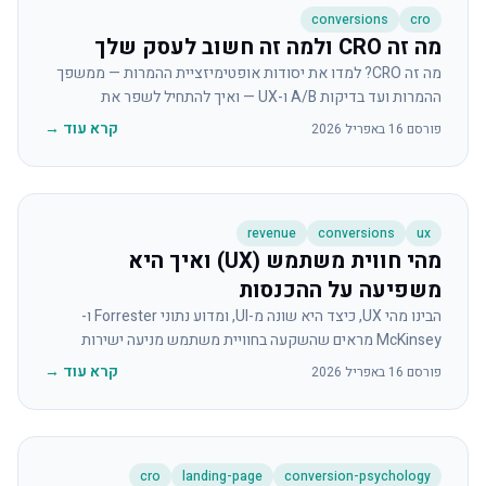
conversions
cro
מה זה CRO ולמה זה חשוב לעסק שלך
מה זה CRO? למדו את יסודות אופטימיזציית ההמרות — ממשפך
ההמרות ועד בדיקות A/B ו-UX — ואיך להתחיל לשפר את
התוצאות שלכם היום.
קרא עוד
→
פורסם
16 באפריל 2026
revenue
conversions
ux
מהי חווית משתמש (UX) ואיך היא
משפיעה על ההכנסות
הבינו מהי UX, כיצד היא שונה מ-UI, ומדוע נתוני Forrester ו-
McKinsey מראים שהשקעה בחוויית משתמש מניעה ישירות
צמיחת הכנסות ניתנת למדידה.
קרא עוד
→
פורסם
16 באפריל 2026
cro
landing-page
conversion-psychology