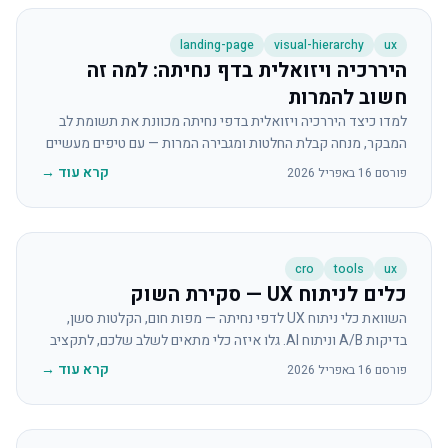
landing-page
visual-hierarchy
ux
היררכיה ויזואלית בדף נחיתה: למה זה
חשוב להמרות
למדו כיצד היררכיה ויזואלית בדפי נחיתה מכוונת את תשומת לב
המבקר, מנחה קבלת החלטות ומגבירה המרות — עם טיפים מעשיים
וטעויות נפוצות להימנע מהן.
קרא עוד
→
פורסם
16 באפריל 2026
cro
tools
ux
כלים לניתוח UX — סקירת השוק
השוואת כלי ניתוח UX לדפי נחיתה — מפות חום, הקלטות סשן,
בדיקות A/B וניתוח AI. גלו איזה כלי מתאים לשלב שלכם, לתקציב
ולמטרה.
קרא עוד
→
פורסם
16 באפריל 2026