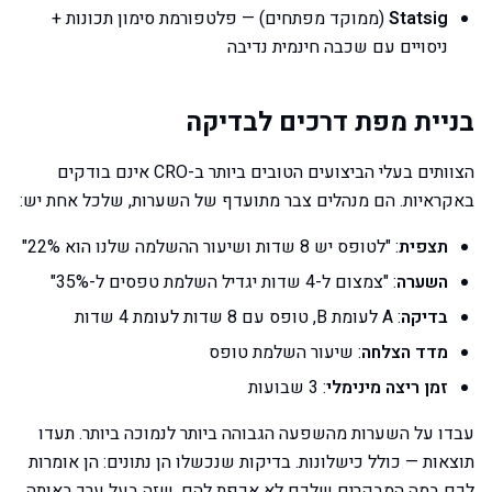
Statsig
(ממוקד מפתחים) — פלטפורמת סימון תכונות +
ניסויים עם שכבה חינמית נדיבה
בניית מפת דרכים לבדיקה
הצוותים בעלי הביצועים הטובים ביותר ב-CRO אינם בודקים
באקראיות. הם מנהלים צבר מתועדף של השערות, שלכל אחת יש:
תצפית
: "לטופס יש 8 שדות ושיעור ההשלמה שלנו הוא 22%"
השערה
: "צמצום ל-4 שדות יגדיל השלמת טפסים ל-35%"
בדיקה
: A לעומת B, טופס עם 8 שדות לעומת 4 שדות
מדד הצלחה
: שיעור השלמת טופס
זמן ריצה מינימלי
: 3 שבועות
עבדו על השערות מהשפעה הגבוהה ביותר לנמוכה ביותר. תעדו
תוצאות — כולל כישלונות. בדיקות שנכשלו הן נתונים: הן אומרות
לכם במה המבקרים שלכם
לא
אכפת להם, שזה בעל ערך באותה