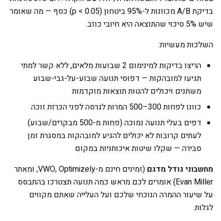
בדיקת A/B מכוונות ל-95% ביטחון (p < 0.05) כסף — מה שאומר
שיש 5% סיכוי שהתוצאה היא חיובי כוזב.
השלכות מעשיות:
הריצו בדיקות למינימום 2 שבועות מלאים, ללא קשר למתי
תגיעו למובהקות — דפוסי תנועה שבוע-על-גבי-שבוע
משתנים ויכולים להטות תוצאות מוקדמות
כוונו לפחות 300–500 המרות לגרסה לפני הכרזת זוכה
דפים בעלי תנועה נמוכה (פחות מ-500 מבקרים/שבוע)
לעתים קרובות לא יכולים להגיע למובהקות במסגרת זמן
סבירה — שקלו שיטות איכותניות במקום
מחשבוני גודל מדגם
(זמינים חינם מ-VWO, Optimizely, ומאתר
Evan Miller) אומרים לכם מראש כמה תנועה תצטרכו בהתבסס
על שיעור ההמרה הנוכחי שלכם ועל העלייה שאתם מקווים
לגלות.