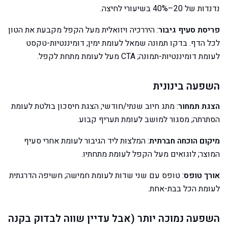
נדנדות של 20–40% בשיעורי לחיצה.
פריסת סעיף גיבור
: היררכיה ויזואלית מעל הקפל מקבעת את הטון
לכל הדף. בדקו תמונה שמאל לעומת ימין; דומיננטיות-טקסט
לעומת דומיננטיות-תמונה; CTA מעל לעומת מתחת לקפל.
השפעה בינונית
הצגת תמחור
: מתג חיוב שנתי/חודשי; הצגת חיסכון בולטת לעומת
הסתרתה; מסגור למושב לעומת תעריף קבוע.
מיקום הוכחה חברתית
: המלצות ליד הגיבור לעומת אחרי סעיף
המוצר; לוגואים מעל הקפל לעומת מתחתיו.
אורך טופס
: טופס עם שני שדות לעומת חמישה; חשיפה הדרגתית
לעומת הכל בבת-אחת.
השפעה נמוכה יותר (אבל עדיין שווה לבדוק בקנה