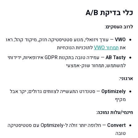
כלי בדיקת A/B
לרוב העסקים:
VWO
— עורך ויזואלי, מנוע סטטיסטיקה חזק, מיקוד קהל; ראו
את
תמחור VWO
לתוכניות הנוכחיות
AB Tasty
— עמידה טובה בתקנות GDPR אירופאיות, ידידותי
למשתמש; תמחור שוק-אמצעי
ארגוני:
Optimizely
— סטנדרט התעשייה לצוותים גדולים; יקר אבל
מקיף
חינמי/עלות נמוכה:
Convert
— חלופה יותר זולה ל-Optimizely עם סטטיסטיקה
טובה