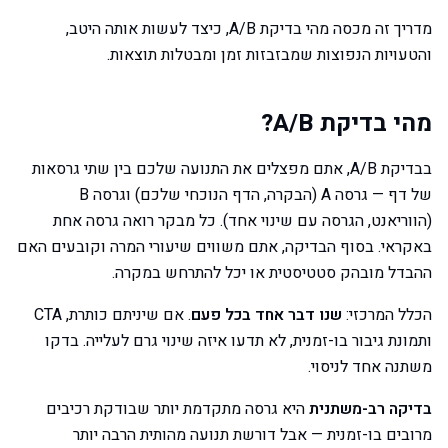
מדריך זה מכסה מהי בדיקת A/B, כיצד לעשות אותה היטב,
והטעויות הנפוצות שמבזבזות זמן ומבטלות תוצאות.
מהי בדיקת A/B?
בבדיקת A/B, אתם מפצלים את התנועה שלכם בין שתי גרסאות
של דף — גרסה A (הבקרה, הדף הנוכחי שלכם) וגרסה B
(הווריאנט, הגרסה עם שינוי אחד). כל מבקר רואה גרסה אחת
באקראי. בסוף הבדיקה, אתם משווים שיעורי המרה וקובעים האם
ההבדל מובהק סטטיסטית או יכל להתרחש במקרה.
הכלל המרכזי:
שנו דבר אחד בכל פעם
. אם שיניתם כותרת, CTA
ותמונת גיבור בו-זמנית, לא תדעו איזה שינוי גרם לעלייה. בדקו
משתנה אחד לניסוי.
בדיקה רב-משתנית
היא גרסה מתקדמת יותר שבודקת רכיבים
מרובים בו-זמנית — אבל דורשת תנועה מהותית הרבה יותר