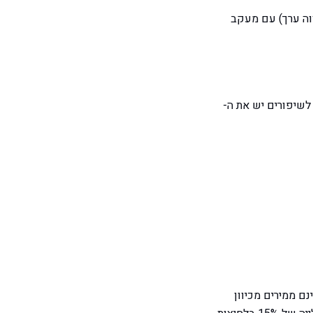
פרים הנוכחיים שלכם. הגדירו את Google Analytics 4 (או שווה ערך) עם מעקב
לשיפורים יש את ה-
ם ממירים מכיוון