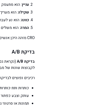
עניין
: הוא מתעסק 
שקילה
: הוא מעריך
כוונה
: הוא נע לעב
המרה
: הוא משלים 
CRO מזהה היכן אנשים נושרים ממשפך זה ולמה — ואז מתקן את הדליפות האלה.
בדיקת A/B
בדיקת A/B
לקבוצות שונות של מבקר
רכיבים נפוצים לבדיקה:
כותרות ותת-כותרות
עותק וצבע כפתור CTA
תמונות או סרטוני גי