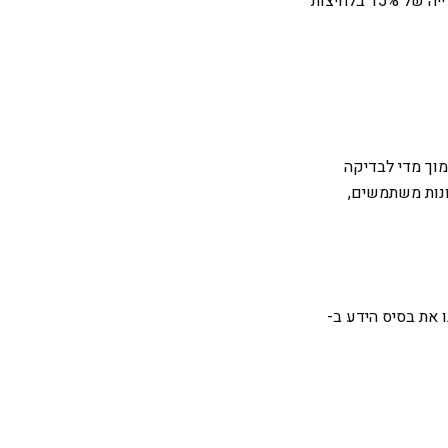
שהכותרת לא מעבירה את היתרון המרכזי שלנו — אם נכתוב אותה מחדש, אנו מצפים לראות עלייה של 15% בלחיצות
 נמוך מדי לבדיקה
ת: ראיונות משתמשים,
 את בסיס הידע ב-