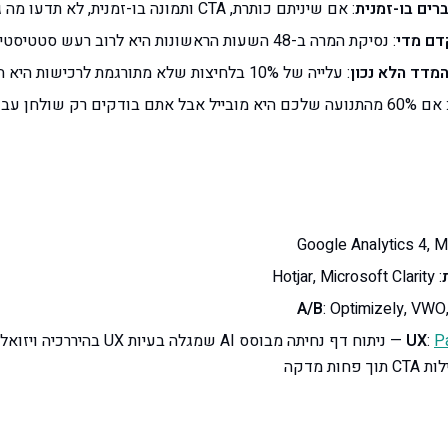
רים בו-זמנית
: אם שיניתם כותרת, CTA ותמונה בו-זמנית, לא תדעו מה גרם לעלייה (או לירידה)
דם מדי
: נסיקת המרה ב-48 השעות הראשונות היא לרוב רעש סטטיסטי
המדד הלא נכון
: עלייה של 10% בלחיצות שלא מתורגמת לרכישות היא חסרת משמעות
: אם 60% מהתנועה שלכם היא מובייל אבל אתם בודקים רק שולחן ע
: Hotjar, Microsoft Clarity
: Optimizely, VWO
P
:
— ניתוח דף נחיתה מבוסס AI שמגלה בעיו
ות מדקה