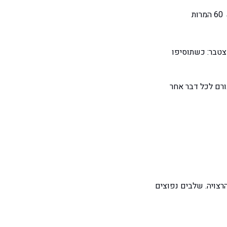
צטבר: כשתוסיפו
לות ה-ROI הגבוה ביותר — הוא גורם לכל דבר אחר
צויה. שלבים נפוצים