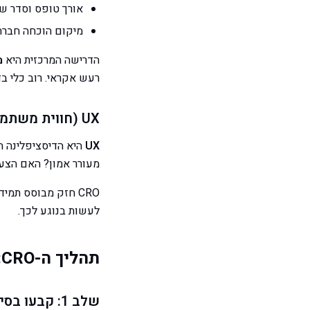
אורך טופס וסדר ש
מיקום הוכחה חברת
הדרישה המרכזית היא
מ
רעש אקראי. רוב כלי בדיקת ה-A/B (Optimizely, VWO, Google Optimize
UX (חווית משתמש)
UX
מעורר אמון? האם הצע
CRO חזק מבוסס תמיד על UX חזק. נתונים אומרים לכם
לעשות בנוגע לכך.
תהליך ה-CRO: כיצד להתחיל
שלב 1: קבעו בסיס