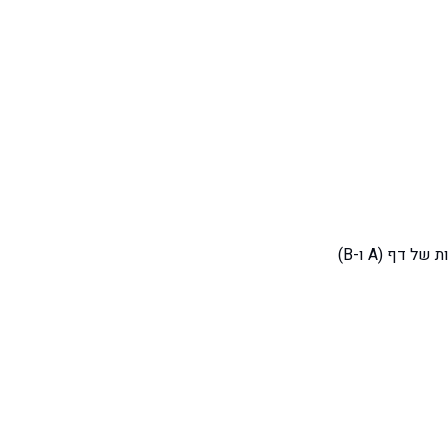
(נקראת גם בדיקת פיצול) היא שיטת ה-CRO הכי קפדנית. אתם מציגים שתי גרסאות של דף (A ו-B)