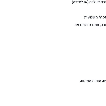
בודה, אתם פותרים את
ת UX בהיררכיה ויזואלית, אותות אמינות,