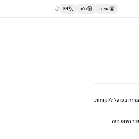
מחירון
בלוג
EN
עה הזאת ממירה בפועל ללקוחות,
ור היחס הזה —