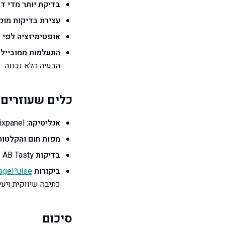
בדיקת יותר מדי דב
עצירת בדיקות מוק
אופטימיזציה לפי 
התעלמות ממובייל
הבעיה הלא נכונה
כלים שעוזרים
אנליטיקה
: Google Analytics 4, Mixpanel
מפות חום והקלטות
בדיקות A/B
, AB Tasty
ביקורות UX
agePulse
כתיבה שיווקית ויעילות CTA תוך פח
סיכום