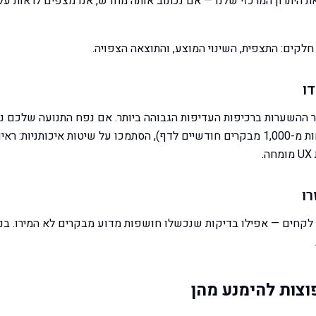
קים: התצפית, השינוי המוצע, והתוצאה הצפויה.
 בדיקות A/B עבור ההשערות ברכיפות העדיפות הגבוהה ביותר. אם נפח התנועה שלכם
קפדנית (בדרך כלל פחות מ-1,000 מבקרים חודשיים לדף), הסתמכו על שיטות איכותניו
.
 לקחים — אפילו בדיקות שנכשלו חושפות מדוע מבקרים לא המירו. בנו