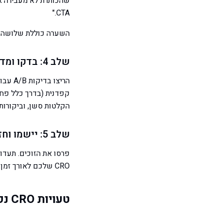
CTA."
השערה כוללת שלושה חל
שלב 4: בדקו ומדדו
הריצו
הקלטות סשן, וביקורות UX מומחה
שלב 5: יישמו וחזרו
פרסו את הזוכים. תעדו
CRO שלכם לאורך זמן.
טעויות CRO נפוצות להימנע מהן