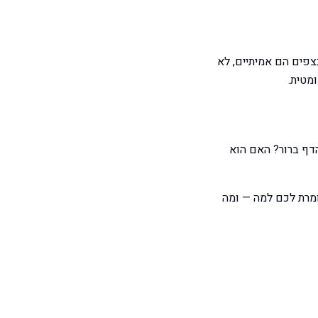
צפים הם אמיתיים, לא
הזה? האם הדף ברור? האם הוא
למה
— ומה