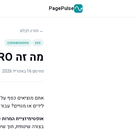
PagePulse
← חזרה לבלוג
conversions
cro
מה זה CRO ולמה זה חשוב לעסק שלך
פורסם
16 באפריל 2026
לידים או מנויים? עבור
אופטימיזציית המרות (CRO — Conversion Rate Optimization
בצורה שיטתית, תוך שימ